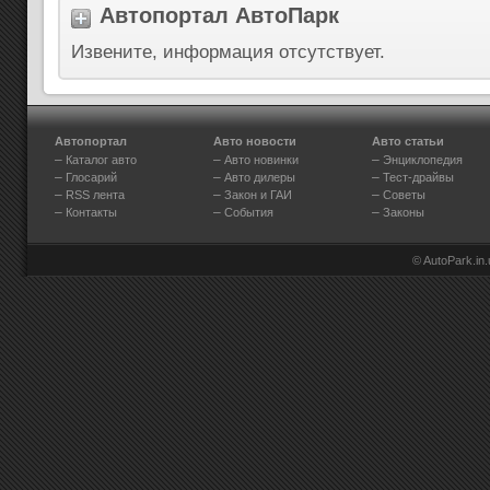
Автопортал АвтоПарк
Извените, информация отсутствует.
Автопортал
Авто новости
Авто статьи
–
–
–
Каталог авто
Авто новинки
Энциклопедия
–
–
–
Глосарий
Авто дилеры
Тест-драйвы
–
–
–
RSS лента
Закон и ГАИ
Советы
–
–
–
Контакты
События
Законы
© AutoPark.in