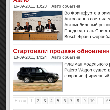
16-09-2011, 13:23
Авто события
Во Франкфурте в рам
Автосалона состоялс
Автомобильный рыно
Председатель Совета
Bosch Франц Ференба
Стартовали продажи обновленн
13-09-2011, 14:24
Авто события
Флагман модельного р
Pajero Wagon сущест
сохранив фирменный 
Назад
1
2
3
4
5
6
7
8
9
10
...
6