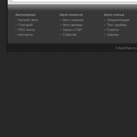
Автопортал
Авто новости
Авто статьи
–
–
–
Каталог авто
Авто новинки
Энциклопедия
–
–
–
Глосарий
Авто дилеры
Тест-драйвы
–
–
–
RSS лента
Закон и ГАИ
Советы
–
–
–
Контакты
События
Законы
© AutoPark.in